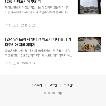
12/5 카파도키아 맛뵈기
본적으로 가는 길에 내려주고 태우주고를 하며 간다. 버스
글 내용
는 구형 벤츠였는데 큰 버스이긴 하지만 시설이나 서비스
케이브 펜션의 아침은 기본 세팅이 정해져 있는게 아니라
모두 그저께 타고 카파도키아까지 온 버스보다는 많이 안
아침 메뉴에서 아무거나 시켜 먹을수 있어서 좋았다. 터키
좋았다. 같은 노선이라도 회사마다 상태가 다르고 가격도
에 왔으니 기본 터키식 아침 한개와(대체 왜 그랬는지...) 어
다른 이나라 시스템이 알고 나면 좋은 버스로 골라탈수도
제 한국분이 이집 아침 중 제일 맛 있다고 추천해 준 프렌치
작성시간
0
2
2010. 2. 23.
있고 경쟁을 하다 보면 더 좋은 ..
토스트를 시켰다. 터키식 아침은 중동 아침과 별 다를게 없
는데 빵만 바게트 비슷한 터키식 빵으로 바뀐 정도였는데
빵이 나에겐 중동빵만 못 해 아쉬웠다. 프렌치 토스트는 같
12/4 알레포에서 안타캬 찍고 아다나 들러 카
은 터키빵으로 만들었는데 추천을 받을만큼 터키식 아침에
파도키아 괴레메까지
비하면 매우 우월했다. 아침을 먹고 뒷산이 경치가 좋다길
글 내용
래 거기 좀 잠깐 다녀와서 체크아웃을 하려고 했더니 밥 먹
오늘은 터키 가는 날. 우리의 터키에서의 1차 목표는 다음
을때부터 식당에 있던 주인의 여친이라는 일본인이 절대
주 월요일인 12월 7일까지 터키의 수도인 앙카라까지 어
안된다며 짐 빼고 다녀오란다. 12시도 아니고 10시밖에 안
떻게든 가는 것이었다. 이유인즉슨 한국에서 출발할때부터
작성시간
0
0
2010. 2. 19.
되었는데 야박하게 10시가 ..
이란 테헤란에서 12월16일날 두바이 오는 비행기가 예약
되어 있기 때문에 어떻게든 이란 비자를 받아야 하는데 앙
카라가 제일 잘 나온다고 소문이 자자해 우선 그곳으로 가
서 받아보려는게 목적이다. 신청하고 1주일씩 걸리는 파키
스탄이나 인도와는 달리 앙카라는 하루나 이틀만에 나온다
의안내
티스토리
로그인
고객센터
니 매우 놀라웠으나 비자 주는거야 어제가 다르고 오늘이
© Daum Corp.
다를수도 있어 이젠 받아야 했기에 조바심이 났다. 나중에
터키가서 글을 읽다보니 다마스커스에서 당일 받았다는 사
람이 있어 대체 왜 그 많은 날 다마스커스에 있으며 try도