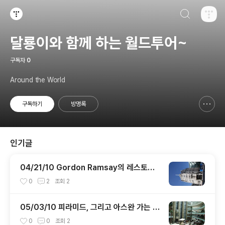
검색하기
티스토리
달룡이와 함께 하는 월드투어~
구독자
0
Around the World
구독하기
방명록
신고하기 레이어
열기
인기글
04/21/10 Gordon Ramsay의 레스토랑
중 하나인 Maize Grill
0
2
조회
2
05/03/10 피라미드, 그리고 아스완 가는 침
대기차
0
0
조회
2