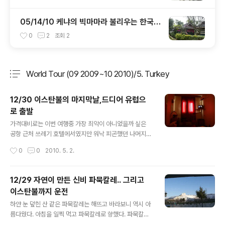
05/14/10 케냐의 빅마마라 불리우는 한국가
든의 사장님
0
2
조회
2
World Tour (09 2009~10 2010)/5. Turkey
분류 전체보기
주요 글 목록
12/30 이스탄불의 마지막날,드디어 유럽으
로 출발
글 내용
가격대비로는 이번 여행중 가장 최악이 아니었을까 싶은
공항 근처 쓰레기 호텔에서였지만 워낙 피곤했던 나머지
잠은 잘 잤는데 호텔 뒷편에 학교가 있는지 애들 뛰어노는
작성시간
0
0
2010. 5. 2.
소리에 깨버렸다. 워낙 단가안나가는게 터키식 아침이라
이곳에서도 아침은 줘 아침먹고 예정시간보다 훨씬 일찍
차를 반납하고 전철+트램을 타고 이스탄불 시내로 돌아왔
12/29 자연이 만든 신비 파묵칼레.. 그리고
다. 버스보다는 많이 느렸지만 술타나멧으로 돌아가 여행
이스탄불까지 운전
사에 가방을 맡기기엔 버스보다 편했다. 오늘 밤 버스를 타
글 내용
고 드디어 유럽에 첫발을 디딘다. 이스탄불에서 저녁 9시
하얀 눈 덮힌 산 같은 파묵칼레는 해뜨고 바라보니 역시 아
버스로 불가리아의 소피아로 들어가는데 시간이 비어 표를
름다웠다. 아침을 일찍 먹고 파묵칼레로 향했다. 파묵칼레
끊은 여행사에 짐을 맡기고 시간을 보내다 7시쯤 다시 돌
는 호텔 가까이 있는 밑에 문으로 들어가서 산을 올라가는