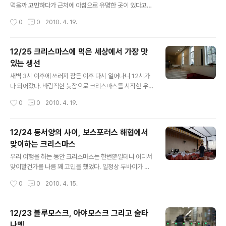
분 정도 달려 공항에 도착을 했는데 공항은 역시 우리가 내
먹을까 고민하다가 근처에 아침으로 유명한 곳이 있다고
렸던 곳보다는 규모가 있었다. 하지만 공항에 들어가기만
하여 졸린 눈을 비비고 아침을 먹으러 호텔 바깥으로 나갔
작성시간
0
0
2010. 4. 19.
하는데도 벨트까지 풀러 스캔을 통과해야 하는것이 매우
다. Hidiv Kasri라는 이곳은 이나라 말로 Egyptian Hou
귀찮았다. 줄서서 벨트 풀르고 짐까지 모두 ..
se 뭐 그런거라던데, 이름 그대로 오토만 시절 이집트를 다
스리던 통치자가 이스탄불에 돌아왔을때 머물던 일종의 관
12/25 크리스마스에 먹은 세상에서 가장 맛
저이다. 한때 호텔로도 이용을 했었다고 하던데 지금은 국
있는 생선
영으로 카페와 레스토랑만 운영을 하고 있다. 우리 호텔에
글 내용
서는 1키로 정도밖에 되지 않았지만 언덕위에 있는 관계로
새벽 3시 이후에 쓰러져 잠든 이후 다시 일어나니 12시가
이스탄불 와서 처음으로 택시를 탔다. 짧은 거리임에도 불
다 되어갔다. 바람직한 늦잠으로 크리스마스를 시작한 우
구하고 5천원 정도 나오는걸 보니 정말 터키는 지네 필요
리는 살짝 머리가 어지러운 것만 빼면 거의 매일 이동을 해
작성시간
0
0
2010. 4. 19.
에 의해서 아시아도 되었다가 유럽도 되었다가 하는 나라
온 우리엔 아름다운 경치에 늘어져 있는것이 최고의 크리
였다. 택시의 수준은 딱 중동인..
스마스였다. 조금 더 딩굴 거리다 2시쯤 되어 점심을 먹으
러 나왔다. 크리스마스 feast를 어디서 먹을까 알아보다
12/24 동서양의 사이, 보스포러스 해협에서
우리 호텔에서 그리 멀지않은 곳의 한 생선집을 알게 되어
맞이하는 크리스마스
가게 되었다. 호텔에서 어제 타고 들어온 보트를 타고 유럽
글 내용
쪽으로 넘어가 버스를 타고 어제 버스 진행방향으로 20분
우리 여행을 하는 동안 크리스마스는 한번뿐일테니 어디서
정도 더 올라가니 우리가 찾는 레스토랑이 있다는 동네가
맞이할건가를 나름 꽤 고민을 했었다. 일정상 두바이가 될
나와 우선 버스에서 내렸지만, 생각보다 거리가 있어 10분
듯 했는데 터키로 낙찰이 되었다. 이유는 간단했다. 두바이
작성시간
0
0
2010. 4. 15.
정도를 바닷가를 따라 걸어갔다. 가는 길 부두에는 낚시를
는 크리스마스라고 호텔가격이 왕창 오르는데 터키는 평소
하는 사람들이 꽤 많았다. 생선..
와 같기 때문이다. 두바이는 중동국가이면서 노는날 챙겨
먹는데는 일가견이 있는듯했고 유럽이라고 우기는 터키는
12/23 블루모스크, 아야모스크 그리고 술타
오히려 크리스마스라고 가격이 올라가지 않는게 신기할 정
나멧