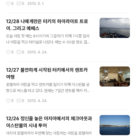
작성시간
0
0
2010. 5. 1.
아와 이곳에서 셔틀버스로 터미널로 가면 되었다. 짐을 맡
방법과 차를 타고 산 위로 올라가 보는 방법이 있다고 하는
겨놓고 우선 술타나멧에 있는 지하도시를 보러갔다. 저..
데 아래에서 시작하는 길은 파묵칼레 보호를 위해 신발을
벗고 올라가야 한다길래 우린 위로 갔다. 이른 아침이지만
12/28 나에게만은 터키의 하이라이트 트로
이미 한국인 그룹투어버스도 몇대 와 있고 역시 터키의 주
이. 그리고 에페스
요 관광지 다웠다. 20리라라는 적지않은 입장료를 내고 들
글 내용
어갔더니 파묵칼레 뿐 아니라 로마유적도 함께 있어 왠지
오늘 아침 첫 배는 8시이기에 그걸 타기 위해 7시쯤 일어
돈이 덜 아까운 느낌이었다. 파묵칼레가 하얗게 된 이유는
나 아침을 먹고 터미널로 나섰다. 배는 4-50분 정도 걸려
석회가 계속 온천에 섞여 나와서 그렇다는데 그래서 로마
목적지인 차낙칼레에 도착을 했는데 차낙칼레에서 트로이
작성시간
0
0
2010. 4. 24.
시절 유명한 온천 휴양지였다고 한다. 멀리서 보면 눈같고
까지 가는 한시간 정도의 거리동안 미친듯한 폭우가 쏟아
가까이 가면 소금같지만 실제로 만져..
지기 시작했다. 어제도 계속 비가 오고 좋은 날씨는 아니었
으나 오늘의 비는 거의 앞도 안 보이게 쏟아지는게 수준이
12/27 불안하게 시작된 터키에서의 렌트카
달랐다. 중동의 겨울에는 비가 많이 내린다더니 정말 그랬
여행
다. 트로이에 도착했을때도 비는 멈추지 않아 결국 달룡이
글 내용
는 들어가기를 포기, 나혼자 요르단 페트라에서 구입했던
호텔에서 아침을 먹고 렌트카를 빌리기 위해 이스탄불 공
Wang이 크게 등에 적혀 있는 중국제 파란 우비를 꺼내입
항으로 버스를 타고 갔다. 원래는 7일간 렌트를 해서 카파
고 트로이 구경에 나섰다. 트로이 유적은 그냥 보기에는 돌
도키아 있는 곳까지 돌고 오려 했으나 세계에서 가장 비싸
작성시간
0
0
2010. 4. 24.
몇 개 있는 것으로 느껴질 만큼, 잘 보존되어 있는 로마 유
다는 터키의 기름값과 터키의 일정이 너무 길어지는 듯 하
적들에 비하면 별게 아니게 보일수..
여 3일으로 렌트카 예약을 그저께 수정을 했다. 차를 빌리
기로 한 공항은 저번에 우리가 내린 저가공항이 아닌 이스
12/26 정신줄 놓은 아지아에서의 체크아웃과
탄불의 메인 공항이었는데 이곳까지는 탁심에서 공항버스
이스탄불의 시내 투어
나 시내버스를 탈수 있어 우린 저렴한 시내 버스를 타고 갔
글 내용
다. 거리 때문인지 일반 시내 버스 요금의 두배를 받고 40
아지아 호텔에서의 두번째 맞는 아침에는 아침을 호텔에서