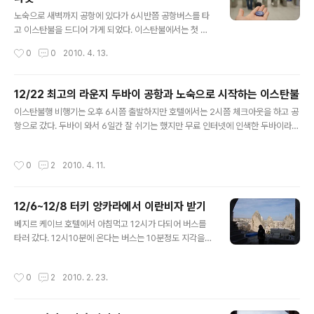
도였다. 암튼 터키에서 크리스마스를 맞기로 하고 오기 한
글 내용
달전부터 W이스탄불 등 몇몇 호텔을 알아보다 A'jia라는
노숙으로 새벽까지 공항에 있다가 6시반쯤 공항버스를 타
호텔을 알게 되었다. 규모가 있는 호텔은 아니지만 유럽과
고 이스탄불을 드디어 가게 되었다. 이스탄불에서는 첫 날
아시아를 잇는 보스포러스 해협에 위치하고 있고 세계에서
공항을 뺴고 4박을 할 예정인데 오늘 1박을 이스낱불 관광
작성시간
0
0
2010. 4. 13.
가장 로맨틱한 호텔로 뽑히기도 했던 경력이 마음에 딱 와
중심지인 술타나멧에서 보내고 크리스마스인 내일과 모레
닿았다. 다른 곳 가격은 상당히 높았고 결혼전부..
2박은 보스포러스 해협에서 보낸 후 마지막 날 다시 술타
나멧으로 돌아와 다른 호텔에서 보내는 많이 이동하는 일
12/22 최고의 라운지 두바이 공항과 노숙으로 시작하는 이스탄불
정이었다. 그래서 오늘 술타나멧에서 있는 동안 관광을 많
글 내용
이스탄불행 비행기는 오후 6시쯤 출발하지만 호텔에서는 2시쯤 체크아웃을 하고 공
이 하고 소피아 가는 교통편도 알아보기로 했다. 12리라 짜
항으로 갔다. 두바이 와서 6일간 잘 쉬기는 했지만 무료 인터넷에 인색한 두바이라
리 공항버스는 1시간 정도 달려 탁심으로 직행하여 그곳에
피씨방 가서 잠깐씩 쓴 것 외에는 인터넷 쓰기도 어려워 좀 일찍 가서 라운지 가서 인
우리를 내려주었고 비몽사몽이었지만 아직도 호텔가기는
터넷도 쓸 겸 일찍 갔다. 공항까지는 무료 셔틀이 있다고 해서 버스가 시간맞춰 오는
너무 이른 시간 같아 우선 맥도날드가 보이길래 가서 아침
작성시간
0
2
2010. 4. 11.
줄 알았더니 원하는 시간에 SUV로 태워다 줘 기본적으로 호텔택시를 무료로 태워다
을 먹었다. 탁심에서 술타나멧으로 가는 교통편은 버스와
주는 것이라 상당히 좋았다. 두바이 공항이 싱가폴 공항처럼 세계적으로 명성이 자자
트램이 있다하여 좀 더 편해 보이는 트램을 타..
한 곳이라 저번에 두바이 왔을 때 이곳에서 입국이나 출국을 못 해 본게 아쉬웠는데
12/6~12/8 터키 앙카라에서 이란비자 받기
막상 와보니 별로 좋은지는 모르겠다. 다만 priority pass 제휴 라운지는 정말 끝내
글 내용
줬다. 가장 평가가 좋은 곳 중에 하나라고 하더..
베지르 케이브 호텔에서 아침먹고 12시가 다되어 버스를
타러 갔다. 12시10분에 온다는 버스는 10분정도 지각을
했고 큰 버스가 아닌 작은 밴이 우리를 태우러 온게 서비스
였다. 이 차를 타고 카파도키아에서 가장 크다는 Nevsehi
작성시간
0
2
2010. 2. 23.
r라는 도시까지 가서 비로소 큰 버스로 갈아타고 앙카라로
출발을 했다. 다행히 첫날 안타캬에서 탔던 버스처럼 여기
저기 들러 태우고 내리고 가진 않았지만 이 나라 버스는 기