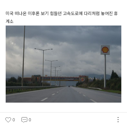
미국 떠나온 이후론 보기 힘들던 고속도로에 다리처럼 놓여진 휴
게소
드디어 셀축 도착. 처음엔 저 언덕위에 보이는게 에페스인줄 알았
0
0
다