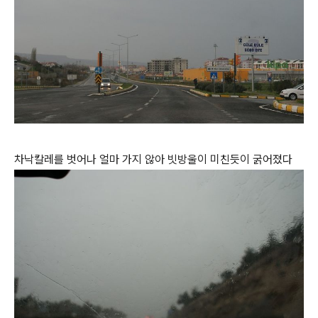
차낙칼레를 벗어나 얼마 가지 않아 빗방울이 미친듯이 굵어졌다