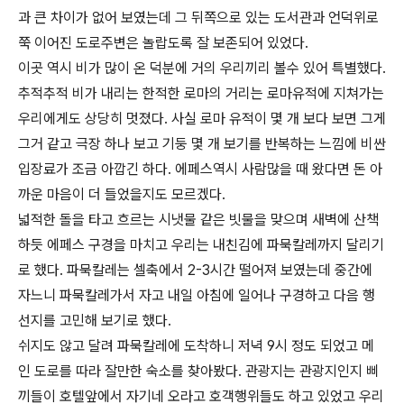
과 큰 차이가 없어 보였는데 그 뒤쪽으로 있는 도서관과 언덕위로
쭉 이어진 도로주변은 놀랍도록 잘 보존되어 있었다.
이곳 역시 비가 많이 온 덕분에 거의 우리끼리 볼수 있어 특별했다.
추적추적 비가 내리는 한적한 로마의 거리는 로마유적에 지쳐가는
우리에게도 상당히 멋졌다. 사실 로마 유적이 몇 개 보다 보면 그게
그거 같고 극장 하나 보고 기둥 몇 개 보기를 반복하는 느낌에 비싼
입장료가 조금 아깝긴 하다. 에페스역시 사람많을 때 왔다면 돈 아
까운 마음이 더 들었을지도 모르겠다.
넓적한 돌을 타고 흐르는 시냇물 같은 빗물을 맞으며 새벽에 산책
하듯 에페스 구경을 마치고 우리는 내친김에 파묵칼레까지 달리기
로 했다. 파묵칼레는 셀축에서 2-3시간 떨어져 보였는데 중간에
자느니 파묵칼레가서 자고 내일 아침에 일어나 구경하고 다음 행
선지를 고민해 보기로 했다.
쉬지도 않고 달려 파묵칼레에 도착하니 저녁 9시 정도 되었고 메
인 도로를 따라 잘만한 숙소를 찾아봤다. 관광지는 관광지인지 삐
끼들이 호텔앞에서 자기네 오라고 호객행위들도 하고 있었고 우리