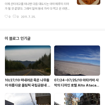
길을 나섰지만 10분만에 El Punto 호스텔에 도착했으니
이제 산티아고를 떠나면 다음 대도시는 아마 페루의 리마
다시 길 앞에서 7시가 되기만을 기다리며 덜덜 떨어야했
가 될 것 같았다. 그래서 밑에 동네 가서 다 먹고 온 라면도
다. 아직 어두운 시간이라 길에 서 있는 것이 조금 겁이 났
아씨 슈퍼가서 리필도 하고 나름 만찬으로 한국음식도 많
지만 출근길에 우리에게 해꼬지 하는 사람은 없었다. 간신
0
0
2011. 7. 25.
이 해 먹었다. 푼타아레나스에서 만났던 니콜라스김 아저
히 시간을 맞춰 7시 땡 하자..
씨께서 산티아고에 가면 반드시 한 한국식당에서 활어회를
먹어봐야 한다며 강추해 주신 대장금이라는 식당이 있었지
만 한국 식당과 슈퍼가 있던 patronato역 근처 시장지역
이 그리 안전해 보이지는 않아 차가 없는 우리로썬 저녁 어
이 블로그 인기글
두울때 그곳에서 밥 먹고 돌아오기가 겁이 나서 포기를 했
다. 라 세레나 행 버스를 타는 마지막 날은 우리 말은 안 통
하지만 위대한 구글 번역기로 속깊은 대화를 나눈 MG 아
파트의 매니저가 흔쾌히 저녁까지 있을수 있도록 배려를
해줘서 저녁시간이 다 되어 체크아웃을..
10/27/10 떠내려온 죽은 나무들
07/24~07/25/10 아타카마 사
이 아름다운 올림픽 국립공원내 K
막의 디자인 호텔 Alto Atacam
alaloch Lodge (2/2)
a