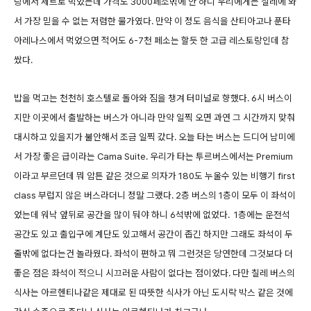
랑에서 세트로 먹었는데 가격도 3000페소밖에 안 하니 우리에게는 칠레에 와
서 가장 믿을 수 없는 저렴한 물가였다. 만약 이 정도 음식을 산티아고나 푼타
아레나스에서 먹었으면 적어도 6-7천 페소는 할듯 한 고급 레스토랑인데 참
쌌다.
밥을 먹고는 천천히 호스텔로 돌아와 짐을 챙겨 터미널로 향했다. 6시 버스이
지만 이곳에서 출발하는 버스가 아니라 만약 일찍 오면 과연 그 시간까지 맞춰
대시하고 있을지가 불안해서 조금 일찍 갔다. 오늘 타는 버스는 드디어 남미에
서 가장 좋은 급이라는 Cama Suite. 우리가 타는 투르버스에서는 Premium
이라고 부르던데 뭐 암튼 같은 것으로 의자가 180도 누울수 있는 비행기 first
class 부럽지 않은 버스라더니 정말 그랬다. 2층 버스의 1층이 모두 이 좌석이
었는데 워낙 앞뒤로 공간을 많이 둬야 하니 6석밖에 없었다. 1층에는 운전석
공간도 있고 출입구에 계단도 있고해서 공간이 좁긴 하지만 그래도 좌석이 두
줄밖에 없다는건 놀라웠다. 좌석이 편하고 뭐 그런것은 당연한데 그것보다 더
좋은 점은 좌석이 적으니 시끄러운 사람이 없다는 점이었다. 다만 칠레 버스의
식사는 아르헨티나같은 제대로 된 따뜻한 식사가 아닌 도시락 박스 같은 것에