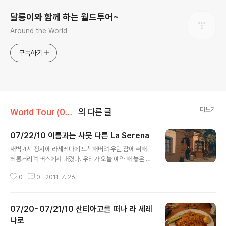
달룡이와 함께 하는 월드투어~
Around the World
구독하기
더보기
World Tour (09 2009~10 2010)/37.Chile
의 다른 글
07/22/10 이름과는 사뭇 다른 La Serena
글 내용
새벽 4시 정시에 라세레나에 도착해버려 우린 잠에 취해
헤롱거리며 버스에서 내렸다. 우리가 오늘 예약 해 놓은 호
스텔은 아침 7시에 문을 연다고 하니 3시간을 터미널에서
0
0
2011. 7. 26.
버텨야 했는데 쉽지는 않았다. 춥기도 추운데다가 딱히 누
울만한 의자가 별로 없었다. 그나마 간신히 차지한 의자도
조금 누워 있으려니 security같은 사람이 와서 자면 안된
07/20~07/21/10 산티아고를 떠나 라 세레
다고 해서 그때부터는 앉아서 시간 가기만을 기다렸다. 6
시반까지 앉아있다가 이제 슬슬 가면 시간이 맞겠지 하고
나로
글 내용